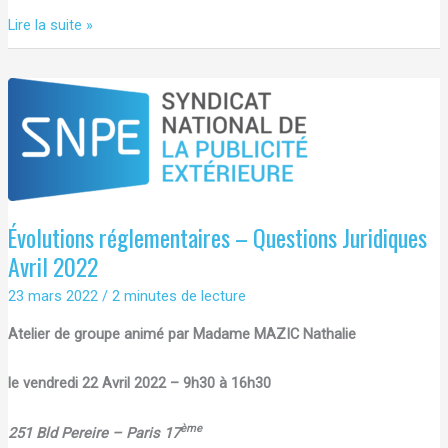
Atelier
Lire la suite »
Juridique
du
SNPE-
Vendredi
22
Avril
2022
Évolutions réglementaires – Questions Juridiques
Avril 2022
23 mars 2022
/
2 minutes de lecture
Atelier de groupe animé par Madame MAZIC Nathalie
le vendredi 22 Avril 2022 – 9h30 à 16h30
ème
251 Bld Pereire – Paris 17