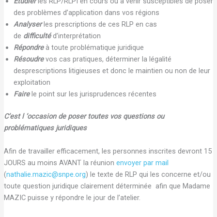
Étudier
les RLP/RLPI en cours ou à venir susceptibles de poser
des problèmes d’application dans vos régions
Analyser
les prescriptions de ces RLP en cas
de
difficulté
d’interprétation
Répondre
à toute problématique juridique
Résoudre
vos cas pratiques, déterminer la légalité
desprescriptions litigieuses et donc le maintien ou non de leur
exploitation
Faire
le point sur les jurisprudences récentes
C’est l ‘occasion de poser toutes vos questions ou
problématiques juridiques
Afin de travailler efficacement, les personnes inscrites devront 15
JOURS au moins AVANT la réunion
envoyer par mail
(
nathalie.mazic@snpe.org
) le texte de RLP qui les concerne et/ou
toute question juridique clairement déterminée afin que Madame
MAZIC puisse y répondre le jour de l’atelier.