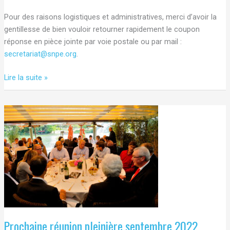
Pour des raisons logistiques et administratives, merci d’avoir la
gentillesse de bien vouloir retourner rapidement le coupon
réponse en pièce jointe par voie postale ou par mail :
secretariat@snpe.org
.
Évolutions réglementaires
Lire la suite »
–
Questions
Juridiques
Avril
2022
Prochaine réunion pleinière septembre 2022.