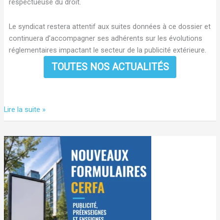
respectueuse du droit.
Le syndicat restera attentif aux suites données à ce dossier et
continuera d’accompagner ses adhérents sur les évolutions
réglementaires impactant le secteur de la publicité extérieure.
TOUTES NOS ACTUALITÉS
Plusieurs
Lire la suite »
dispositions
du
RLPi
de
la
Métropole
de
Lyon
annulées