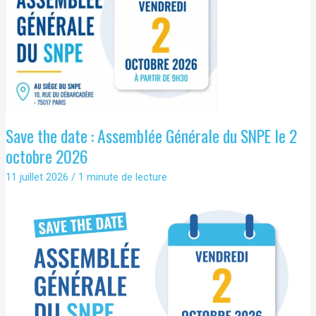
préenseignes
et
enseignes
:
ce
qu’il
faut
retenir
Save the date : Assemblée Générale du SNPE le 2
octobre 2026
11 juillet 2026
/
1 minute de lecture