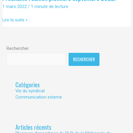
1 mars 2022
/
1 minute de lecture
Prochaine
Lire la suite »
réunion
pleinière
septembre
2022.
Rechercher
RECHERCHER
Catégories
Vie du syndicat
Communication externe
Articles récents