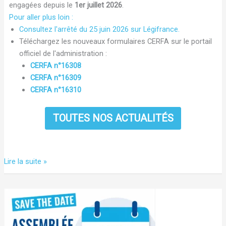
engagées depuis le
1er juillet 2026
.
Pour aller plus loin :
Consultez l'arrêté du 25 juin 2026 sur Légifrance
.
Téléchargez les nouveaux formulaires CERFA sur le portail
officiel de l'administration :
CERFA n°16308
CERFA n°16309
CERFA n°16310
TOUTES NOS ACTUALITÉS
Nouveaux
Lire la suite »
formulaires
CERFA
pour
les
publicités,