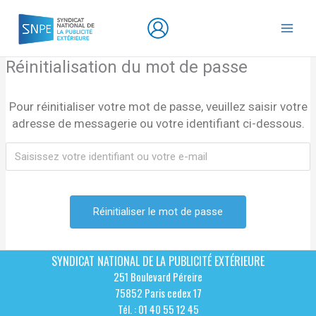
Aller
au
contenu
Réinitialisation du mot de passe
Pour réinitialiser votre mot de passe, veuillez saisir votre
adresse de messagerie ou votre identifiant ci-dessous.
SYNDICAT NATIONAL DE LA PUBLICITÉ EXTÉRIEURE
251 Boulevard Péreire
75852 Paris cedex 17
Tél. : 01 40 55 12 45